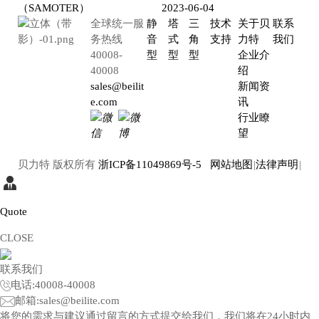
（SAMOTER）
2023-06-04
全球统一服
静
塔
三
技术
关于贝
联系
务热线
音
式
角
支持
力特
我们
40008-
型
型
型
企业介
40008
绍
sales@beilit
新闻资
e.com
讯
行业瞭
望
贝力特 版权所有
浙ICP备11049869号-5
网站地图
|
法律声明
|
Quote
CLOSE
联系我们
电话:
40008-40008
邮箱:
sales@beilite.com
将您的需求与建议通过留言的方式提交给我们，我们将在24小时内