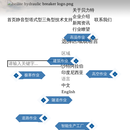
关于贝力特
企业介绍
首页
静音型
塔式型
三角型
技术支持
联系我们
新闻资讯
行业瞭望
高温作业
选择区域或语言
区域
中国
建筑作业
沙特阿拉伯
印度尼西亚
高空作业
极寒作业
语言
中文
English
隧道作业
道路作业
智能生产工厂