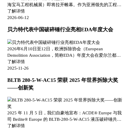
海宝马工程机械展）即将拉开帷幕。作为亚洲领先的工程机
械、建材机械、矿山机械及工程车辆专业展览会，bauma
了解详情
CHINA 2026 将于 2026年11月23日至27日 在 上海新国际博
2026-06-12
览中心（SNIEC） 举行。 届时，来自全球的工程机械制造
贝力特代表中国破碎锤行业亮相EDA年度大会
商、工程承包商、矿山企业及行业专业人士将齐聚上海，共
同探索工程机械领域的创新技术与未来发展趋势。 作为专注
于液压破碎技术研发与制造的专业企业，Beilite
2026年6月10日至12日，欧洲拆除协会（European
Machinery（BLTB）很荣幸确认参加 bauma CHINA 2026。
Demolition Association，简称EDA）年度大会在爱尔兰都柏
面对全球基础设施建设、矿山开采以及城市更新项目对设
林隆重举行。作为EDA会员单位，贝力特（Beilite）应邀参
了解详情
备...
加本次行业盛会，并作为目前EDA中唯一一家来自中国的会
2025-11-26
员企业出席交流。 值得强调的是，贝力特已连续加入EDA四
BLTB 280-5-W-AC15 荣获 2025 年世界拆除大奖
年，持续深度参与欧洲拆除行业的高端对话与技术交流，成
——创新奖
为连接中国液压破碎锤制造力量与欧洲拆除产业体系的重要
桥梁。本次大会期间，贝力特与来自全球拆除、拆解、环保
及资源循环利用领域的专家、企业代表及行业组织齐聚一
堂，共同探讨行业未来发展趋势与技术创新方向。 欧...
2025 年 11 月 5 日，我们自豪地宣布：ACDE® Europe 与我
司 Beilite® Europe 的 BLTB-280-5-W-AC15 液压破碎锤共同
荣获 2025 年世界拆除大奖（World Demolition Awards）“创
了解详情