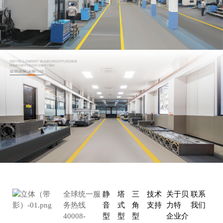
全球统一服
静
塔
三
技术
关于贝
联系
务热线
音
式
角
支持
力特
我们
40008-
型
型
型
企业介