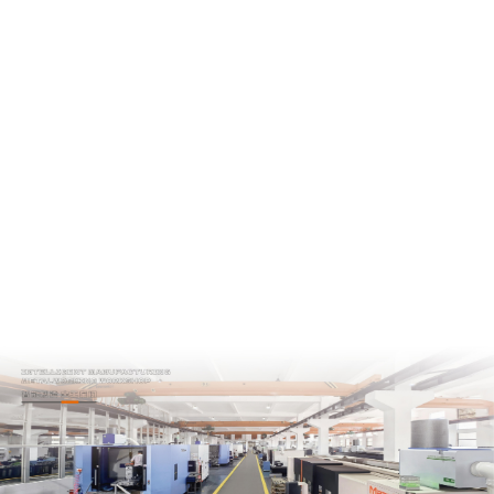
新——工具与属具”类别的年度大奖！颁奖典礼在美国纳什维
尔隆重举行。 本次峰会共有 500 余名代表参加，来自全球的
行业专家、制造商和承包商齐聚一堂，共同见证拆除设备与
技术领域的创新成果，展示全球最先进的拆除设备技术发
展。 作为首个获此殊荣的中国液压破碎锤制造商，Beilite 与
行业领先品牌同列，彰显了 Beilite 在拆除领域的技术实力、
全球...