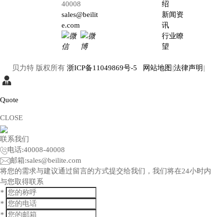
40008
绍
sales@beilit
新闻资
e.com
讯
行业瞭
望
贝力特 版权所有
浙ICP备11049869号-5
网站地图
|
法律声明
|
Quote
CLOSE
联系我们
电话:
40008-40008
邮箱:
sales@beilite.com
将您的需求与建议通过留言的方式提交给我们，我们将在24小时内
与您取得联系
*
*
*