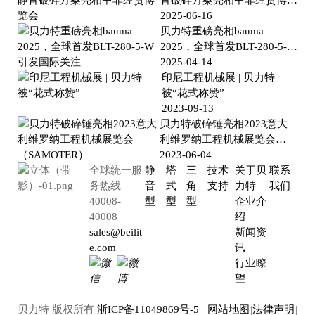
会
2025-06-16
贝力特重磅亮相bauma
2025，全球首发BLT-280-5-W
引发国际关注
2025-04-14
印尼工程机械展 | 贝力特
被“花式称赞”
2023-09-13
贝力特破碎锤亮相2023意大
利维罗纳工程机械展览会
（SAMOTER）
2023-06-04
全球统一服
静
塔
三
技术
关于贝
联系
务热线
音
式
角
支持
力特
我们
40008-
型
型
型
企业介
40008
绍
sales@beilit
新闻资
e.com
讯
行业瞭
望
贝力特 版权所有
浙ICP备11049869号-5
网站地图
|
法律声明
|