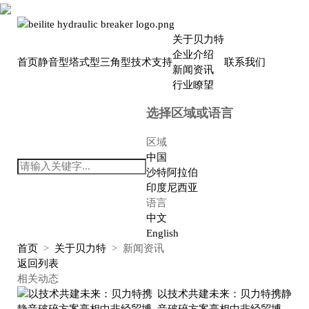
关于贝力特
企业介绍
首页
静音型
塔式型
三角型
技术支持
联系我们
新闻资讯
行业瞭望
选择区域或语言
区域
中国
沙特阿拉伯
印度尼西亚
语言
中文
English
首页
>
关于贝力特
>
新闻资讯
返回列表
相关动态
以技术共建未来：贝力特携静
音破碎方案亮相中非经贸博览